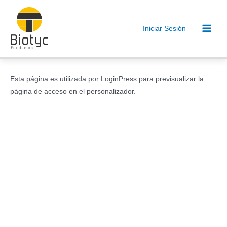
Ir
al
Iniciar Sesión
contenido
Main
Men
Esta página es utilizada por LoginPress para previsualizar la
página de acceso en el personalizador.