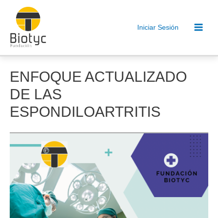
Ir
al
Iniciar Sesión
contenido
Main
Men
ENFOQUE ACTUALIZADO
DE LAS
ESPONDILOARTRITIS