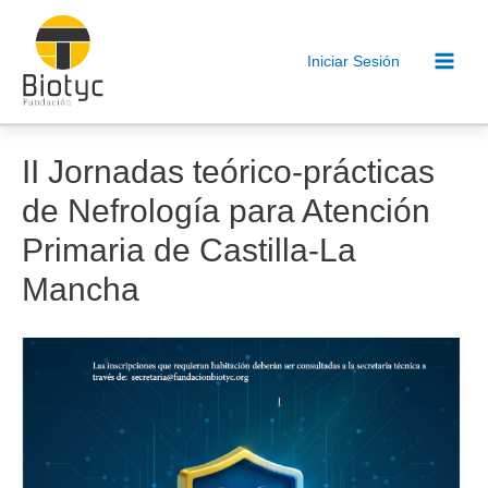
Ir
al
Iniciar Sesión
contenido
Main
Men
II Jornadas teórico-prácticas
de Nefrología para Atención
Primaria de Castilla-La
Mancha