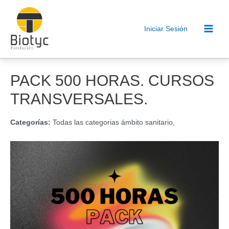
Ir
al
Iniciar Sesión
contenido
Main
Men
PACK 500 HORAS. CURSOS
TRANSVERSALES.
Categorías:
Todas las categorias ámbito sanitario,