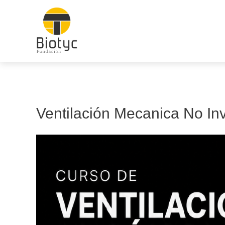
Ir
al
contenido
Ventilación Mecanica No In