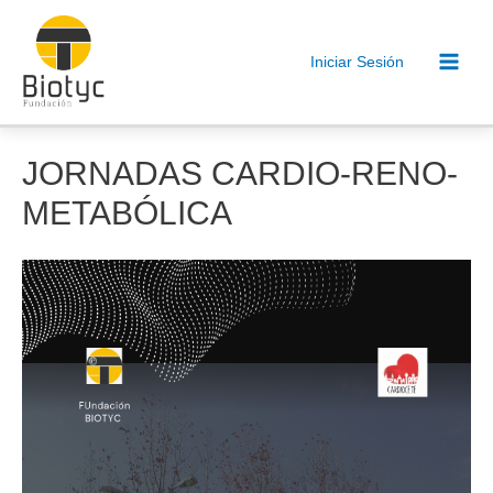
Ir
al
Iniciar Sesión
contenido
Main
Men
JORNADAS CARDIO-RENO-
METABÓLICA